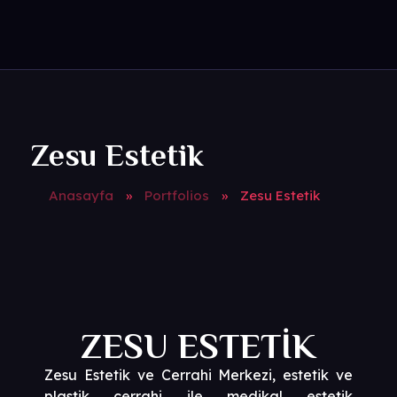
Bizimle İletişime Geçin
Noname Medya
Zesu Estetik
Anasayfa
»
Portfolios
»
Zesu Estetik
ZESU ESTETİK
Zesu Estetik ve Cerrahi Merkezi, estetik ve
plastik cerrahi ile medikal estetik